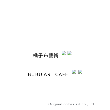
電話 / 04-22110798
時間 / 13:00-20:30
電郵 / ocabubuart@gmail.com
地址 / 台中市東區東英路392號（同公司聯絡地址）
橘子布藝術
BUBU ART CAFE
退換貨政策
|
條款及細則
2023 © 橘子布藝術
Original colors art co., ltd.