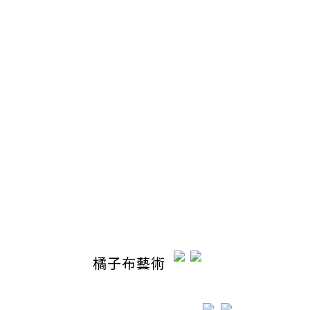
隱私權政策
退換貨政策
聯絡我們
電話 / 04-22110798
時間 / 13:00-20:30
電郵 / ocabubuart@gmail.com
地址 / 台中市東區東英路392號（同公司聯絡地址）
橘子布藝術