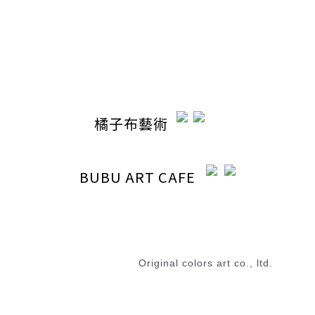
時間 / 13:00-20:30
電郵 / ocabubuart@gmail.com
地址 / 台中市東區東英路392號（同公司聯絡地址）
橘子布藝術
BUBU ART CAFE
退換貨政策
|
條款及細則
2023 © 橘子布藝術
Original colors art co., ltd.