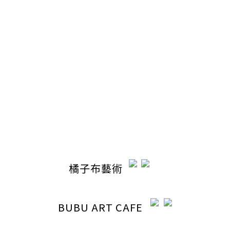
退換貨政策
聯絡我們
電話 / 04-22110798
時間 / 13:00-20:30
電郵 / ocabubuart@gmail.com
地址 / 台中市東區東英路392號（同公司聯絡地址）
橘子布藝術
BUBU ART CAFE