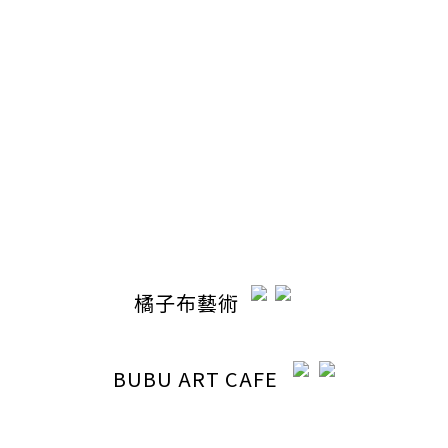
聯絡我們
電話 / 04-22110798
時間 / 13:00-20:30
電郵 / ocabubuart@gmail.com
地址 / 台中市東區東英路392號（同公司聯絡地址）
橘子布藝術
BUBU ART CAFE