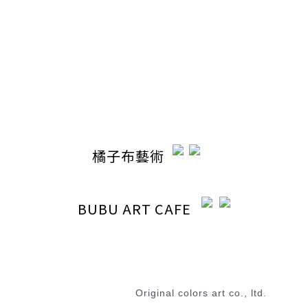
電話 / 04-22110798
時間 / 13:00-20:30
電郵 / ocabubuart@gmail.com
地址 / 台中市東區東英路392號（同公司聯絡地址）
橘子布藝術
BUBU ART CAFE
退換貨政策
|
條款及細則
2023 © 橘子布藝術
Original colors art co., ltd.