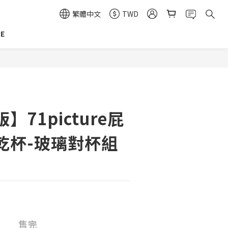
繁體中文
TWD
E
】71picture屁
乾杯-玻璃對杯組
售完