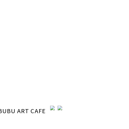
聯絡我們
電話 / 04-22110798
時間 / 13:00-20:30
電郵 / ocabubuart@gmail.com
地址 / 台中市東區東英路392號（同公司聯絡地址）
BUBU ART CAFE