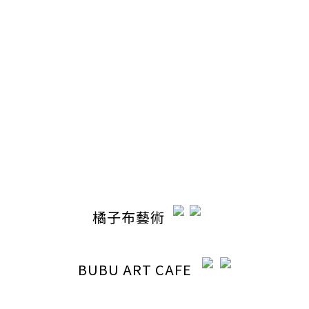
聯絡我們
電話 / 04-22110798
時間 / 13:00-20:30
電郵 / ocabubuart@gmail.com
地址 / 台中市東區東英路392號（同公司聯絡地址）
橘子布藝術
BUBU ART CAFE