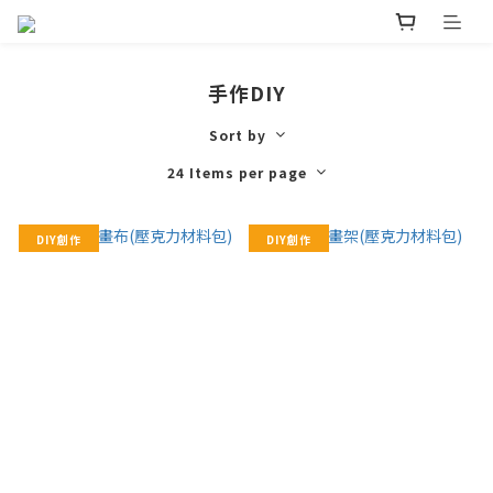
手作DIY
Sort by
24 Items per page
DIY創作
DIY創作