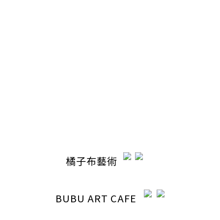
退換貨政策
聯絡我們
電話 / 04-22110798
時間 / 13:00-20:30
電郵 / ocabubuart@gmail.com
地址 / 台中市東區東英路392號（同公司聯絡地址）
橘子布藝術
BUBU ART CAFE