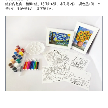
組合內包含：相框2組、明信片6張、水彩條2條、調色盤1個、水
筆1
支、彩色筆1組、簽字筆1支。