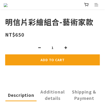
明信片彩繪組合-藝術家款
NT$650
ADD TO CART
Additional
Shipping &
Description
details
Payment