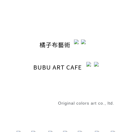
電郵 / ocabubuart@gmail.com
地址 / 台中市東區東英路392號（同公司聯絡地址）
橘子布藝術
BUBU ART CAFE
退換貨政策
|
條款及細則
2023 © 橘子布藝術
Original colors art co., ltd.