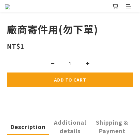
廠商寄件用(勿下單)
NT$1
ADD TO CART
Additional
Shipping &
Description
details
Payment