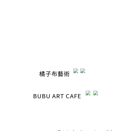
聯絡我們
電話 / 04-22110798
時間 / 13:00-20:30
電郵 / ocabubuart@gmail.com
地址 / 台中市東區東英路392號（同公司聯絡地址）
橘子布藝術
BUBU ART CAFE
退換貨政策
|
條款及細則