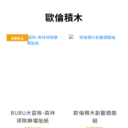
歐倫積木
原創新品
BUBU大冒險-森林
歐倫積木創藝遊戲
探險靜電貼紙
組