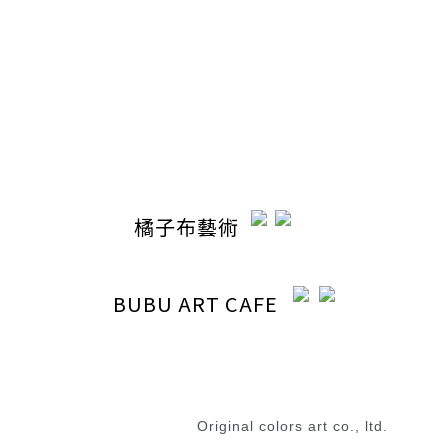
電話 / 04-22110798
時間 / 13:00-20:30
電郵 / ocabubuart@gmail.com
地址 / 台中市東區東英路392號（同公司聯絡地址）
橘子布藝術
BUBU ART CAFE
退換貨政策
|
條款及細則
2023 © 橘子布藝術
Original colors art co., ltd.