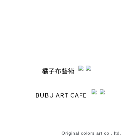
電話 / 04-22110798
時間 / 13:00-20:30
電郵 / ocabubuart@gmail.com
地址 / 台中市東區東英路392號（同公司聯絡地址）
橘子布藝術
BUBU ART CAFE
退換貨政策
|
條款及細則
2023 © 橘子布藝術
Original colors art co., ltd.