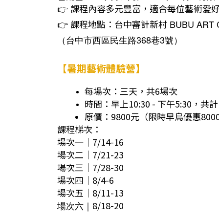
課程內容多元豐富，適合每位藝術愛
👉
課程地點：台中審計新村
BUBU ART 
👉
（台中市西區民生路368巷3號）
【暑期藝術體驗營】
每場次：三天，共6場次
時間：早上10:30 - 下午5:30，
原價：9800元（限時早鳥優惠800
課程梯次：
場次一｜7/14-16
場次二｜7/21-23
場次三｜7/28-30
場次四｜8/4-6
場次五｜8/11-13
8/18-20
場次六｜