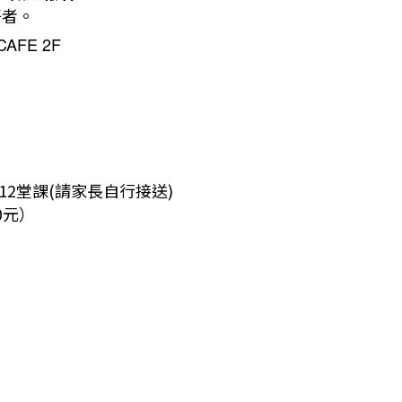
好者。
CAFE 2F
共計12堂課(請家長自行接送)
0元）